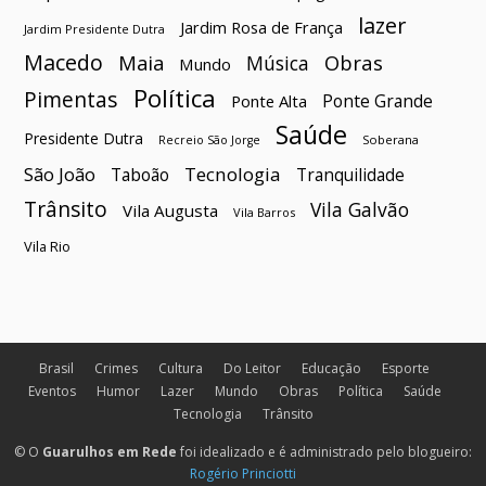
lazer
Jardim Rosa de França
Jardim Presidente Dutra
Macedo
Maia
Obras
Música
Mundo
Política
Pimentas
Ponte Grande
Ponte Alta
Saúde
Presidente Dutra
Soberana
Recreio São Jorge
São João
Tecnologia
Taboão
Tranquilidade
Trânsito
Vila Galvão
Vila Augusta
Vila Barros
Vila Rio
Brasil
Crimes
Cultura
Do Leitor
Educação
Esporte
Eventos
Humor
Lazer
Mundo
Obras
Política
Saúde
Tecnologia
Trânsito
© O
Guarulhos em Rede
foi idealizado e é administrado pelo blogueiro:
Rogério Princiotti