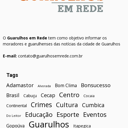
O
Guarulhos em Rede
tem como objetivo informar os
moradores e guarulhenses das notícias da cidade de Guarulhos
E-mail:
contato@guarulhosemrede.com.br
Tags
Bonsucesso
Adamastor
Bom Clima
Alvorada
Centro
Brasil
Cecap
Cabuçu
Cocaia
Crimes
Cultura
Cumbica
Continental
Esporte
Eventos
Educação
Do Leitor
Guarulhos
Gopoúva
Itapegica