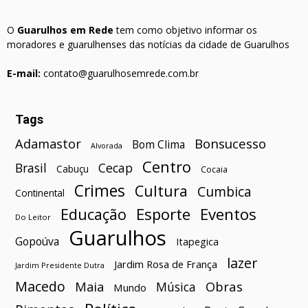
O
Guarulhos em Rede
tem como objetivo informar os
moradores e guarulhenses das notícias da cidade de Guarulhos
E-mail:
contato@guarulhosemrede.com.br
Tags
Bonsucesso
Adamastor
Bom Clima
Alvorada
Centro
Brasil
Cecap
Cabuçu
Cocaia
Crimes
Cultura
Cumbica
Continental
Esporte
Eventos
Educação
Do Leitor
Guarulhos
Gopoúva
Itapegica
lazer
Jardim Rosa de França
Jardim Presidente Dutra
Macedo
Maia
Obras
Música
Mundo