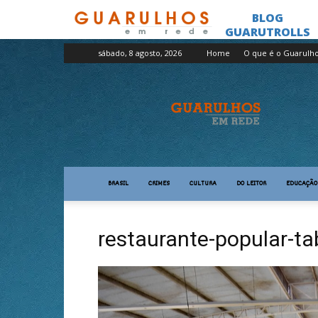
sábado, 8 agosto, 2026
Home
O que é o Guarulh
Guarulhos
em
Rede
BRASIL
CRIMES
CULTURA
DO LEITOR
EDUCAÇÃO
restaurante-popular-ta