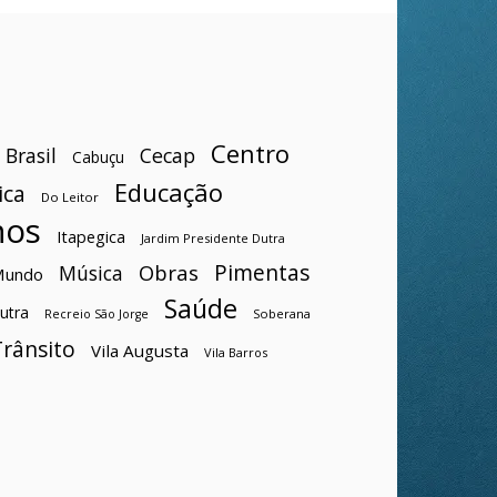
Centro
Brasil
Cecap
Cabuçu
Educação
ica
Do Leitor
hos
Itapegica
Jardim Presidente Dutra
Pimentas
Obras
Música
Mundo
Saúde
utra
Soberana
Recreio São Jorge
Trânsito
Vila Augusta
Vila Barros