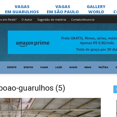
os em Rede?
O Autor
Sugestão de matéria
Contato/Anuncie
ESPORTE
EVENTOS
HUMOR
LAZER
MUNDO
OBRAS
POLÍTICA
S
boao-guarulhos (5)