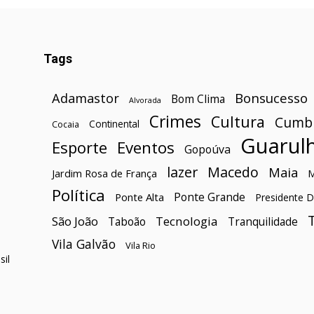
Tags
Bonsucesso
Adamastor
Bom Clima
Alvorada
Crimes
Cultura
Cumb
Continental
Cocaia
Guarul
Esporte
Eventos
Gopoúva
lazer
Macedo
Maia
Jardim Rosa de França
Política
Ponte Grande
Ponte Alta
Presidente D
São João
Tecnologia
Taboão
Tranquilidade
Vila Galvão
Vila Rio
il