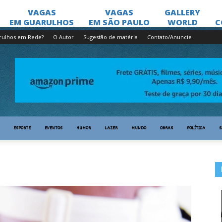
rulhos em Rede?
O Autor
Sugestão de matéria
Contato/Anuncie
ESPORTE
EVENTOS
HUMOR
LAZER
MUNDO
OBRAS
POLÍTICA
S