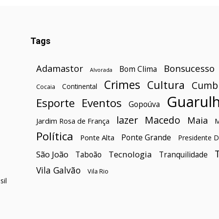
Tags
Bonsucesso
Adamastor
Bom Clima
Alvorada
Crimes
Cultura
Cumb
Continental
Cocaia
Guarul
Esporte
Eventos
Gopoúva
lazer
Macedo
Maia
Jardim Rosa de França
Política
Ponte Grande
Ponte Alta
Presidente D
São João
Tecnologia
Taboão
Tranquilidade
Vila Galvão
Vila Rio
il