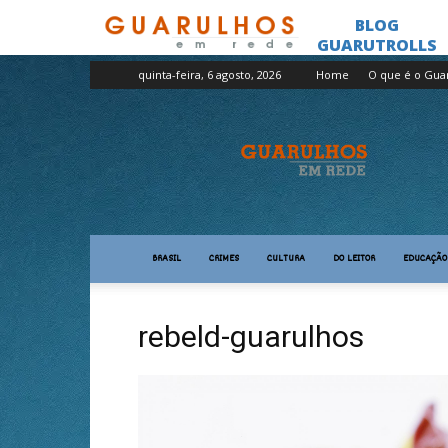
quinta-feira, 6 agosto, 2026
Home
O que é o Gua
Guarulhos
em
Rede
BRASIL
CRIMES
CULTURA
DO LEITOR
EDUCAÇÃO
rebeld-guarulhos