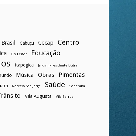
Centro
Brasil
Cecap
Cabuçu
Educação
ica
Do Leitor
hos
Itapegica
Jardim Presidente Dutra
Pimentas
Obras
Música
Mundo
Saúde
utra
Soberana
Recreio São Jorge
Trânsito
Vila Augusta
Vila Barros