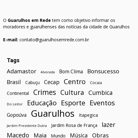
O
Guarulhos em Rede
tem como objetivo informar os
moradores e guarulhenses das notícias da cidade de Guarulhos
E-mail:
contato@guarulhosemrede.com.br
Tags
Bonsucesso
Adamastor
Bom Clima
Alvorada
Centro
Brasil
Cecap
Cabuçu
Cocaia
Crimes
Cultura
Cumbica
Continental
Esporte
Eventos
Educação
Do Leitor
Guarulhos
Gopoúva
Itapegica
lazer
Jardim Rosa de França
Jardim Presidente Dutra
Macedo
Maia
Obras
Música
Mundo