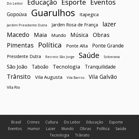
Esporte
Eventos
Educação
Do Leitor
Guarulhos
Gopoúva
Itapegica
lazer
Jardim Rosa de França
Jardim Presidente Dutra
Macedo
Maia
Obras
Música
Mundo
Política
Pimentas
Ponte Grande
Ponte Alta
Saúde
Presidente Dutra
Soberana
Recreio São Jorge
São João
Tecnologia
Taboão
Tranquilidade
Trânsito
Vila Galvão
Vila Augusta
Vila Barros
Vila Rio
Brasil
Crimes
Cultura
Do Leitor
Educação
Esporte
Eventos
Humor
Lazer
Mundo
Obras
Política
Saúde
Tecnologia
Trânsito