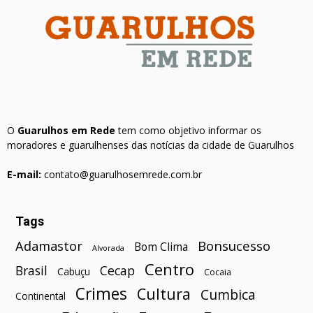
O
Guarulhos em Rede
tem como objetivo informar os
moradores e guarulhenses das notícias da cidade de Guarulhos
E-mail:
contato@guarulhosemrede.com.br
Tags
Bonsucesso
Adamastor
Bom Clima
Alvorada
Centro
Brasil
Cecap
Cabuçu
Cocaia
Crimes
Cultura
Cumbica
Continental