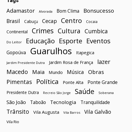
Tags
Bonsucesso
Adamastor
Bom Clima
Alvorada
Centro
Brasil
Cecap
Cabuçu
Cocaia
Crimes
Cultura
Cumbica
Continental
Esporte
Eventos
Educação
Do Leitor
Guarulhos
Gopoúva
Itapegica
lazer
Jardim Rosa de França
Jardim Presidente Dutra
Macedo
Maia
Obras
Música
Mundo
Política
Pimentas
Ponte Grande
Ponte Alta
Saúde
Presidente Dutra
Soberana
Recreio São Jorge
São João
Tecnologia
Taboão
Tranquilidade
Trânsito
Vila Galvão
Vila Augusta
Vila Barros
Vila Rio