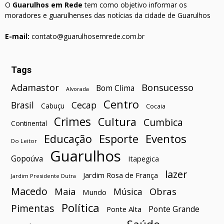
O
Guarulhos em Rede
tem como objetivo informar os
moradores e guarulhenses das notícias da cidade de Guarulhos
E-mail:
contato@guarulhosemrede.com.br
Tags
Bonsucesso
Adamastor
Bom Clima
Alvorada
Centro
Brasil
Cecap
Cabuçu
Cocaia
Crimes
Cultura
Cumbica
Continental
Esporte
Eventos
Educação
Do Leitor
Guarulhos
Gopoúva
Itapegica
lazer
Jardim Rosa de França
Jardim Presidente Dutra
Macedo
Maia
Obras
Música
Mundo
Política
Pimentas
Ponte Grande
Ponte Alta