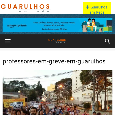
professores-em-greve-em-guarulhos