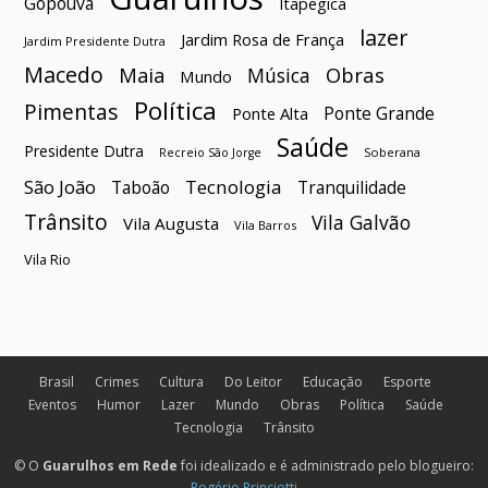
Gopoúva
Itapegica
lazer
Jardim Rosa de França
Jardim Presidente Dutra
Macedo
Maia
Obras
Música
Mundo
Política
Pimentas
Ponte Grande
Ponte Alta
Saúde
Presidente Dutra
Soberana
Recreio São Jorge
São João
Tecnologia
Taboão
Tranquilidade
Trânsito
Vila Galvão
Vila Augusta
Vila Barros
Vila Rio
Brasil
Crimes
Cultura
Do Leitor
Educação
Esporte
Eventos
Humor
Lazer
Mundo
Obras
Política
Saúde
Tecnologia
Trânsito
© O
Guarulhos em Rede
foi idealizado e é administrado pelo blogueiro:
Rogério Princiotti