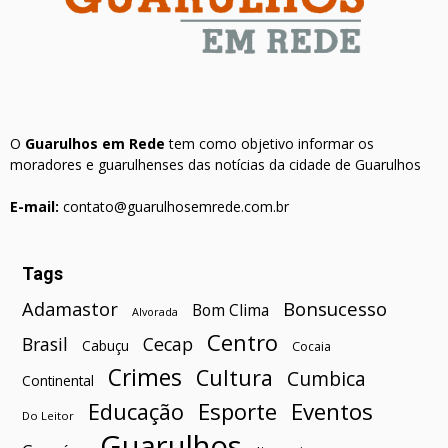
O
Guarulhos em Rede
tem como objetivo informar os
moradores e guarulhenses das notícias da cidade de Guarulhos
E-mail:
contato@guarulhosemrede.com.br
Tags
Bonsucesso
Adamastor
Bom Clima
Alvorada
Centro
Brasil
Cecap
Cabuçu
Cocaia
Crimes
Cultura
Cumbica
Continental
Esporte
Eventos
Educação
Do Leitor
Guarulhos