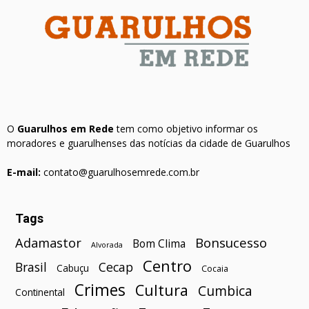
O
Guarulhos em Rede
tem como objetivo informar os
moradores e guarulhenses das notícias da cidade de Guarulhos
E-mail:
contato@guarulhosemrede.com.br
Tags
Bonsucesso
Adamastor
Bom Clima
Alvorada
Centro
Brasil
Cecap
Cabuçu
Cocaia
Crimes
Cultura
Cumbica
Continental