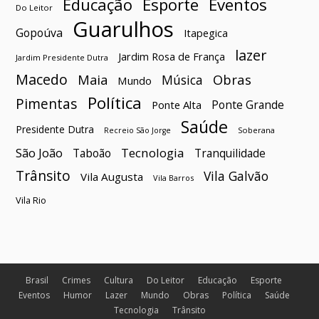
Esporte
Eventos
Educação
Do Leitor
Guarulhos
Gopoúva
Itapegica
lazer
Jardim Rosa de França
Jardim Presidente Dutra
Macedo
Maia
Obras
Música
Mundo
Política
Pimentas
Ponte Grande
Ponte Alta
Saúde
Presidente Dutra
Soberana
Recreio São Jorge
São João
Tecnologia
Taboão
Tranquilidade
Trânsito
Vila Galvão
Vila Augusta
Vila Barros
Vila Rio
Brasil
Crimes
Cultura
Do Leitor
Educação
Esporte
Eventos
Humor
Lazer
Mundo
Obras
Política
Saúde
Tecnologia
Trânsito