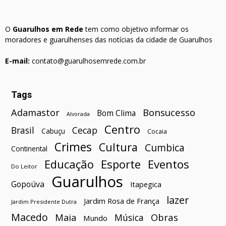
O
Guarulhos em Rede
tem como objetivo informar os
moradores e guarulhenses das notícias da cidade de Guarulhos
E-mail:
contato@guarulhosemrede.com.br
Tags
Bonsucesso
Adamastor
Bom Clima
Alvorada
Centro
Brasil
Cecap
Cabuçu
Cocaia
Crimes
Cultura
Cumbica
Continental
Esporte
Eventos
Educação
Do Leitor
Guarulhos
Gopoúva
Itapegica
lazer
Jardim Rosa de França
Jardim Presidente Dutra
Macedo
Maia
Obras
Música
Mundo