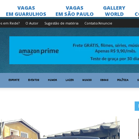
os em Rede?
O Autor
Sugestão de matéria
Contato/Anuncie
ESPORTE
EVENTOS
HUMOR
LAZER
MUNDO
OBRAS
POLÍTICA
S