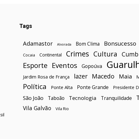
Tags
Bonsucesso
Adamastor
Bom Clima
Alvorada
Crimes
Cultura
Cumb
Continental
Cocaia
Guarul
Esporte
Eventos
Gopoúva
lazer
Macedo
Maia
Jardim Rosa de França
Política
Ponte Grande
Ponte Alta
Presidente D
São João
Tecnologia
Taboão
Tranquilidade
Vila Galvão
Vila Rio
il