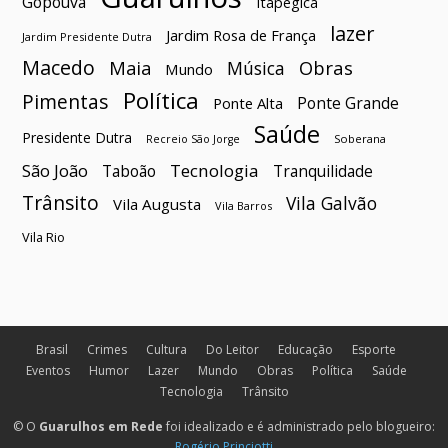
Gopoúva
Itapegica
lazer
Jardim Rosa de França
Jardim Presidente Dutra
Macedo
Maia
Obras
Música
Mundo
Política
Pimentas
Ponte Grande
Ponte Alta
Saúde
Presidente Dutra
Soberana
Recreio São Jorge
São João
Tecnologia
Taboão
Tranquilidade
Trânsito
Vila Galvão
Vila Augusta
Vila Barros
Vila Rio
Brasil
Crimes
Cultura
Do Leitor
Educação
Esporte
Eventos
Humor
Lazer
Mundo
Obras
Política
Saúde
Tecnologia
Trânsito
© O
Guarulhos em Rede
foi idealizado e é administrado pelo blogueiro:
Rogério Princiotti