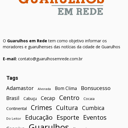
O
Guarulhos em Rede
tem como objetivo informar os
moradores e guarulhenses das notícias da cidade de Guarulhos
E-mail:
contato@guarulhosemrede.com.br
Tags
Bonsucesso
Adamastor
Bom Clima
Alvorada
Centro
Brasil
Cecap
Cabuçu
Cocaia
Crimes
Cultura
Cumbica
Continental
Esporte
Eventos
Educação
Do Leitor
Guarulhos