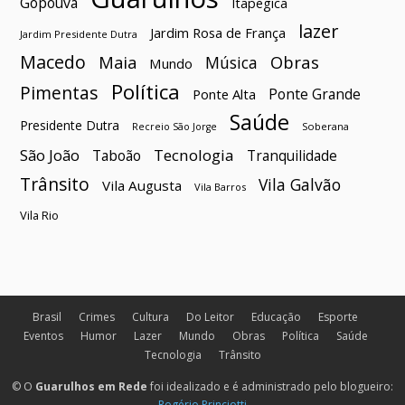
Gopoúva
Itapegica
lazer
Jardim Rosa de França
Jardim Presidente Dutra
Macedo
Maia
Obras
Música
Mundo
Política
Pimentas
Ponte Grande
Ponte Alta
Saúde
Presidente Dutra
Soberana
Recreio São Jorge
São João
Tecnologia
Taboão
Tranquilidade
Trânsito
Vila Galvão
Vila Augusta
Vila Barros
Vila Rio
Brasil
Crimes
Cultura
Do Leitor
Educação
Esporte
Eventos
Humor
Lazer
Mundo
Obras
Política
Saúde
Tecnologia
Trânsito
© O
Guarulhos em Rede
foi idealizado e é administrado pelo blogueiro:
Rogério Princiotti