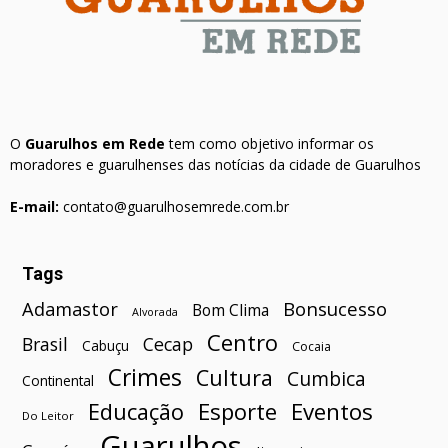
O
Guarulhos em Rede
tem como objetivo informar os
moradores e guarulhenses das notícias da cidade de Guarulhos
E-mail:
contato@guarulhosemrede.com.br
Tags
Bonsucesso
Adamastor
Bom Clima
Alvorada
Centro
Brasil
Cecap
Cabuçu
Cocaia
Crimes
Cultura
Cumbica
Continental
Esporte
Eventos
Educação
Do Leitor
Guarulhos