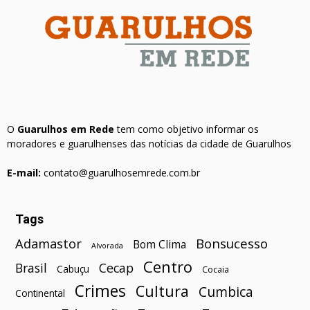
O
Guarulhos em Rede
tem como objetivo informar os
moradores e guarulhenses das notícias da cidade de Guarulhos
E-mail:
contato@guarulhosemrede.com.br
Tags
Bonsucesso
Adamastor
Bom Clima
Alvorada
Centro
Brasil
Cecap
Cabuçu
Cocaia
Crimes
Cultura
Cumbica
Continental