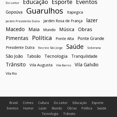
Esporte
Eventos
Educação
Do Leitor
Guarulhos
Gopoúva
Itapegica
lazer
Jardim Rosa de França
Jardim Presidente Dutra
Macedo
Maia
Obras
Música
Mundo
Política
Pimentas
Ponte Grande
Ponte Alta
Saúde
Presidente Dutra
Soberana
Recreio São Jorge
São João
Tecnologia
Taboão
Tranquilidade
Trânsito
Vila Galvão
Vila Augusta
Vila Barros
Vila Rio
Brasil
Crimes
Cultura
Do Leitor
Educação
Esporte
Eventos
Humor
Lazer
Mundo
Obras
Política
Saúde
Tecnologia
Trânsito