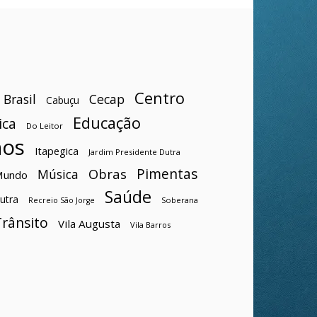
Centro
Brasil
Cecap
Cabuçu
Educação
ica
Do Leitor
hos
Itapegica
Jardim Presidente Dutra
Pimentas
Obras
Música
Mundo
Saúde
utra
Soberana
Recreio São Jorge
Trânsito
Vila Augusta
Vila Barros