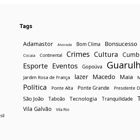
Tags
Bonsucesso
Adamastor
Bom Clima
Alvorada
Crimes
Cultura
Cumb
Continental
Cocaia
Guarul
Esporte
Eventos
Gopoúva
lazer
Macedo
Maia
Jardim Rosa de França
Política
Ponte Grande
Ponte Alta
Presidente D
São João
Tecnologia
Taboão
Tranquilidade
Vila Galvão
Vila Rio
il