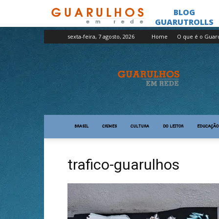
sexta-feira, 7 agosto, 2026
Home
O que é o Guar
Guarulhos
em
Rede
BRASIL
CRIMES
CULTURA
DO LEITOR
EDUCAÇÃO
trafico-guarulhos