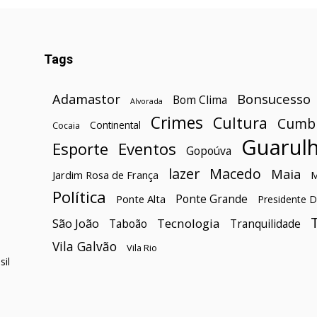
Tags
Bonsucesso
Adamastor
Bom Clima
Alvorada
Crimes
Cultura
Cumb
Continental
Cocaia
Guarul
Esporte
Eventos
Gopoúva
lazer
Macedo
Maia
Jardim Rosa de França
Política
Ponte Grande
Ponte Alta
Presidente D
São João
Tecnologia
Taboão
Tranquilidade
Vila Galvão
Vila Rio
il