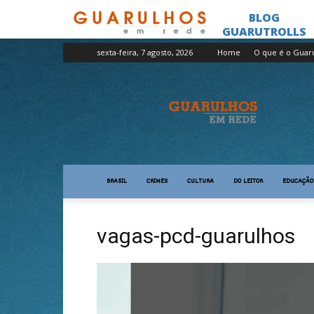
sexta-feira, 7 agosto, 2026
Home
O que é o Guar
Guarulhos
em
Rede
BRASIL
CRIMES
CULTURA
DO LEITOR
EDUCAÇÃO
vagas-pcd-guarulhos