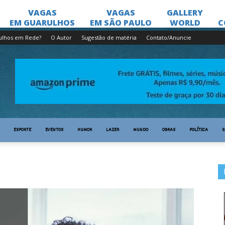
ulhos em Rede?
O Autor
Sugestão de matéria
Contato/Anuncie
ESPORTE
EVENTOS
HUMOR
LAZER
MUNDO
OBRAS
POLÍTICA
S