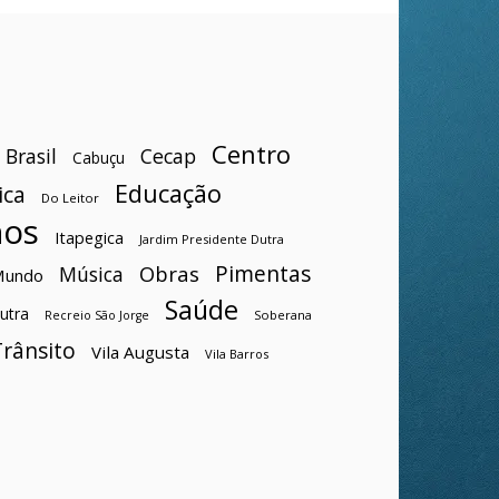
Centro
Brasil
Cecap
Cabuçu
Educação
ica
Do Leitor
hos
Itapegica
Jardim Presidente Dutra
Pimentas
Obras
Música
Mundo
Saúde
utra
Soberana
Recreio São Jorge
Trânsito
Vila Augusta
Vila Barros