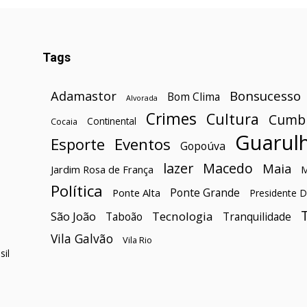
Tags
Bonsucesso
Adamastor
Bom Clima
Alvorada
Crimes
Cultura
Cumb
Continental
Cocaia
Guarul
Esporte
Eventos
Gopoúva
lazer
Macedo
Maia
Jardim Rosa de França
Política
Ponte Grande
Ponte Alta
Presidente D
São João
Tecnologia
Taboão
Tranquilidade
Vila Galvão
Vila Rio
il