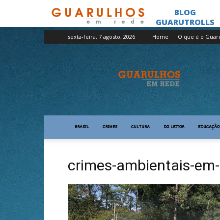
sexta-feira, 7 agosto, 2026
Home
O que é o Guar
Guarulhos
em
Rede
BRASIL
CRIMES
CULTURA
DO LEITOR
EDUCAÇÃO
crimes-ambientais-em-