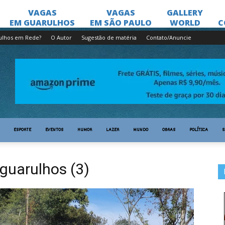
ulhos em Rede?
O Autor
Sugestão de matéria
Contato/Anuncie
ESPORTE
EVENTOS
HUMOR
LAZER
MUNDO
OBRAS
POLÍTICA
S
guarulhos (3)