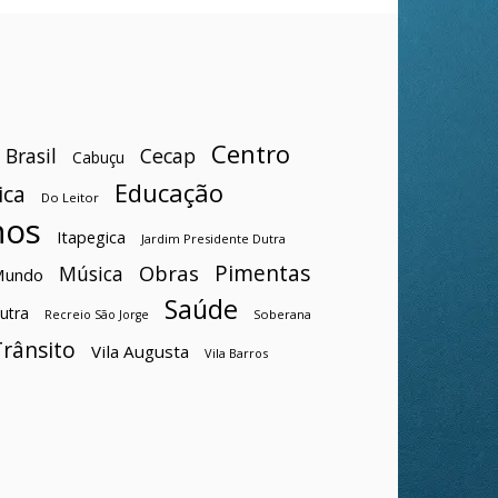
Centro
Brasil
Cecap
Cabuçu
Educação
ica
Do Leitor
hos
Itapegica
Jardim Presidente Dutra
Pimentas
Obras
Música
Mundo
Saúde
utra
Soberana
Recreio São Jorge
Trânsito
Vila Augusta
Vila Barros