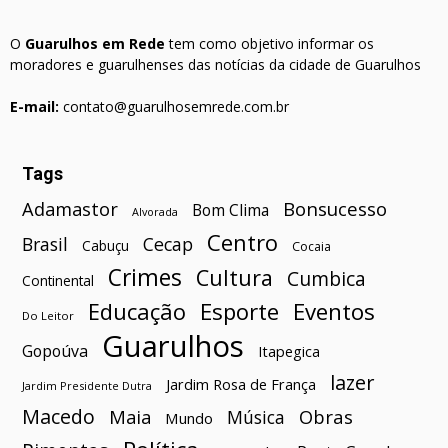
O
Guarulhos em Rede
tem como objetivo informar os
moradores e guarulhenses das notícias da cidade de Guarulhos
E-mail:
contato@guarulhosemrede.com.br
Tags
Bonsucesso
Adamastor
Bom Clima
Alvorada
Centro
Brasil
Cecap
Cabuçu
Cocaia
Crimes
Cultura
Cumbica
Continental
Esporte
Eventos
Educação
Do Leitor
Guarulhos
Gopoúva
Itapegica
lazer
Jardim Rosa de França
Jardim Presidente Dutra
Macedo
Maia
Obras
Música
Mundo