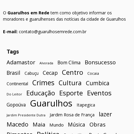
O
Guarulhos em Rede
tem como objetivo informar os
moradores e guarulhenses das notícias da cidade de Guarulhos
E-mail:
contato@guarulhosemrede.com.br
Tags
Bonsucesso
Adamastor
Bom Clima
Alvorada
Centro
Brasil
Cecap
Cabuçu
Cocaia
Crimes
Cultura
Cumbica
Continental
Esporte
Eventos
Educação
Do Leitor
Guarulhos
Gopoúva
Itapegica
lazer
Jardim Rosa de França
Jardim Presidente Dutra
Macedo
Maia
Obras
Música
Mundo