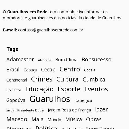
O
Guarulhos em Rede
tem como objetivo informar os
moradores e guarulhenses das notícias da cidade de Guarulhos
E-mail:
contato@guarulhosemrede.com.br
Tags
Bonsucesso
Adamastor
Bom Clima
Alvorada
Centro
Brasil
Cecap
Cabuçu
Cocaia
Crimes
Cultura
Cumbica
Continental
Esporte
Eventos
Educação
Do Leitor
Guarulhos
Gopoúva
Itapegica
lazer
Jardim Rosa de França
Jardim Presidente Dutra
Macedo
Maia
Obras
Música
Mundo
Política
Pimentas