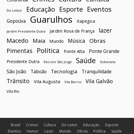
Esporte
Eventos
Educação
Do Leitor
Guarulhos
Gopoúva
Itapegica
lazer
Jardim Rosa de França
Jardim Presidente Dutra
Macedo
Maia
Obras
Música
Mundo
Política
Pimentas
Ponte Grande
Ponte Alta
Saúde
Presidente Dutra
Soberana
Recreio São Jorge
São João
Tecnologia
Taboão
Tranquilidade
Trânsito
Vila Galvão
Vila Augusta
Vila Barros
Vila Rio
Brasil
Crimes
Cultura
Do Leitor
Educação
Esporte
Eventos
Humor
Lazer
Mundo
Obras
Política
Saúde