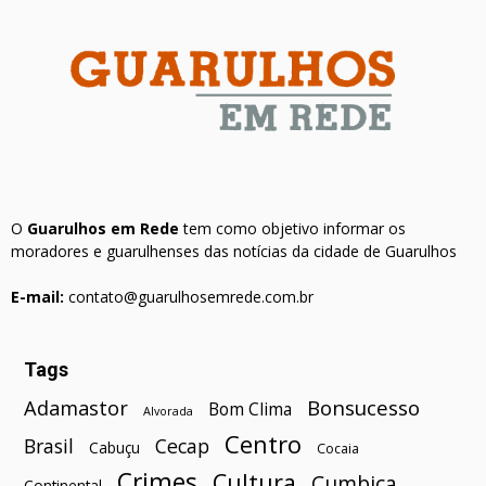
O
Guarulhos em Rede
tem como objetivo informar os
moradores e guarulhenses das notícias da cidade de Guarulhos
E-mail:
contato@guarulhosemrede.com.br
Tags
Bonsucesso
Adamastor
Bom Clima
Alvorada
Centro
Brasil
Cecap
Cabuçu
Cocaia
Crimes
Cultura
Cumbica
Continental