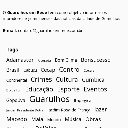
O
Guarulhos em Rede
tem como objetivo informar os
moradores e guarulhenses das notícias da cidade de Guarulhos
E-mail:
contato@guarulhosemrede.com.br
Tags
Bonsucesso
Adamastor
Bom Clima
Alvorada
Centro
Brasil
Cecap
Cabuçu
Cocaia
Crimes
Cultura
Cumbica
Continental
Esporte
Eventos
Educação
Do Leitor
Guarulhos
Gopoúva
Itapegica
lazer
Jardim Rosa de França
Jardim Presidente Dutra
Macedo
Maia
Obras
Música
Mundo