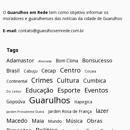
O
Guarulhos em Rede
tem como objetivo informar os
moradores e guarulhenses das notícias da cidade de Guarulhos
E-mail:
contato@guarulhosemrede.com.br
Tags
Bonsucesso
Adamastor
Bom Clima
Alvorada
Centro
Brasil
Cecap
Cabuçu
Cocaia
Crimes
Cultura
Cumbica
Continental
Esporte
Eventos
Educação
Do Leitor
Guarulhos
Gopoúva
Itapegica
lazer
Jardim Rosa de França
Jardim Presidente Dutra
Macedo
Maia
Obras
Música
Mundo