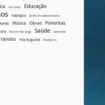
Educação
ica
Do Leitor
hos
Itapegica
Jardim Presidente Dutra
Pimentas
Obras
Música
Mundo
Saúde
utra
Soberana
Recreio São Jorge
Trânsito
Vila Augusta
Vila Barros