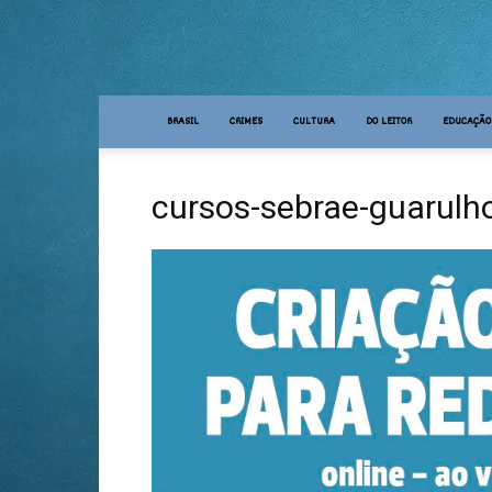
BRASIL
CRIMES
CULTURA
DO LEITOR
EDUCAÇÃO
cursos-sebrae-guarulho