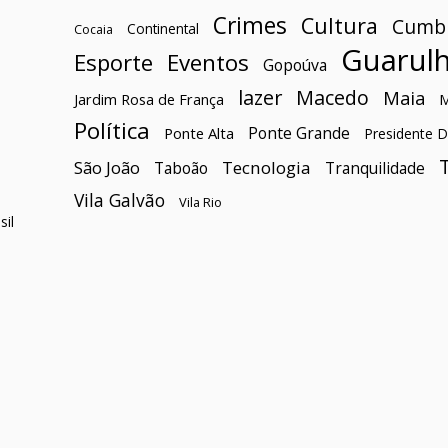
Crimes
Cultura
Cumb
Continental
Cocaia
Guarul
Esporte
Eventos
Gopoúva
lazer
Macedo
Maia
Jardim Rosa de França
Política
Ponte Grande
Ponte Alta
Presidente D
São João
Tecnologia
Taboão
Tranquilidade
Vila Galvão
Vila Rio
il