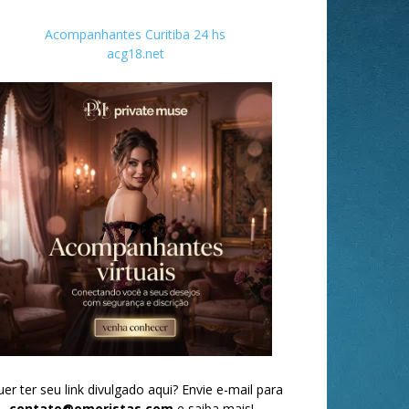
Acompanhantes Curitiba 24 hs
acg18.net
er ter seu link divulgado aqui? Envie e-mail para
contato@omoristas.com
e saiba mais!