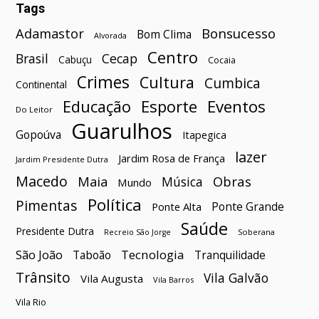
Tags
Bonsucesso
Adamastor
Bom Clima
Alvorada
Centro
Brasil
Cecap
Cabuçu
Cocaia
Crimes
Cultura
Cumbica
Continental
Esporte
Eventos
Educação
Do Leitor
Guarulhos
Gopoúva
Itapegica
lazer
Jardim Rosa de França
Jardim Presidente Dutra
Macedo
Maia
Obras
Música
Mundo
Política
Pimentas
Ponte Grande
Ponte Alta
Saúde
Presidente Dutra
Soberana
Recreio São Jorge
São João
Tecnologia
Taboão
Tranquilidade
Trânsito
Vila Galvão
Vila Augusta
Vila Barros
Vila Rio