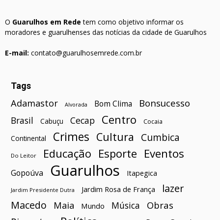
O
Guarulhos em Rede
tem como objetivo informar os
moradores e guarulhenses das notícias da cidade de Guarulhos
E-mail:
contato@guarulhosemrede.com.br
Tags
Bonsucesso
Adamastor
Bom Clima
Alvorada
Centro
Brasil
Cecap
Cabuçu
Cocaia
Crimes
Cultura
Cumbica
Continental
Esporte
Eventos
Educação
Do Leitor
Guarulhos
Gopoúva
Itapegica
lazer
Jardim Rosa de França
Jardim Presidente Dutra
Macedo
Maia
Obras
Música
Mundo