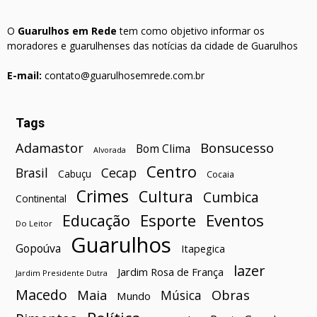
O
Guarulhos em Rede
tem como objetivo informar os
moradores e guarulhenses das notícias da cidade de Guarulhos
E-mail:
contato@guarulhosemrede.com.br
Tags
Bonsucesso
Adamastor
Bom Clima
Alvorada
Centro
Brasil
Cecap
Cabuçu
Cocaia
Crimes
Cultura
Cumbica
Continental
Esporte
Eventos
Educação
Do Leitor
Guarulhos
Gopoúva
Itapegica
lazer
Jardim Rosa de França
Jardim Presidente Dutra
Macedo
Maia
Obras
Música
Mundo