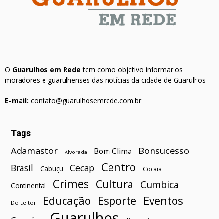
O
Guarulhos em Rede
tem como objetivo informar os
moradores e guarulhenses das notícias da cidade de Guarulhos
E-mail:
contato@guarulhosemrede.com.br
Tags
Bonsucesso
Adamastor
Bom Clima
Alvorada
Centro
Brasil
Cecap
Cabuçu
Cocaia
Crimes
Cultura
Cumbica
Continental
Esporte
Eventos
Educação
Do Leitor
Guarulhos