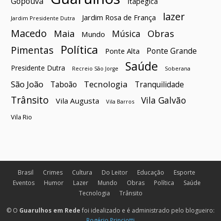
Gopoúva
Itapegica
lazer
Jardim Rosa de França
Jardim Presidente Dutra
Macedo
Maia
Obras
Música
Mundo
Política
Pimentas
Ponte Grande
Ponte Alta
Saúde
Presidente Dutra
Soberana
Recreio São Jorge
São João
Tecnologia
Taboão
Tranquilidade
Trânsito
Vila Galvão
Vila Augusta
Vila Barros
Vila Rio
Brasil
Crimes
Cultura
Do Leitor
Educação
Esporte
Eventos
Humor
Lazer
Mundo
Obras
Política
Saúde
Tecnologia
Trânsito
© O
Guarulhos em Rede
foi idealizado e é administrado pelo blogueiro:
Rogério Princiotti