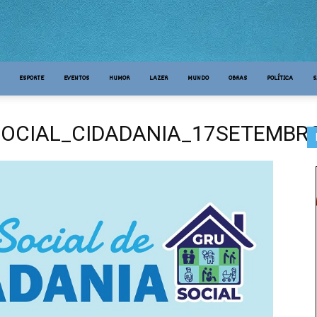
ESPORTE
EVENTOS
HUMOR
LAZER
MUNDO
OBRAS
POLÍTICA
S
OCIAL_CIDADANIA_17SETEMBR