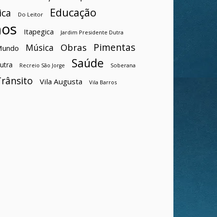
Educação
ica
Do Leitor
hos
Itapegica
Jardim Presidente Dutra
Pimentas
Obras
Música
Mundo
Saúde
utra
Soberana
Recreio São Jorge
Trânsito
Vila Augusta
Vila Barros