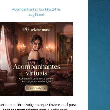
Acompanhantes Curitiba 24 hs
acg18.net
er ter seu link divulgado aqui? Envie e-mail para
contato@omoristas.com
e saiba mais!