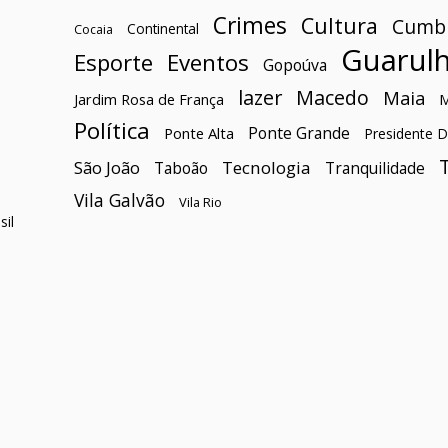
Crimes
Cultura
Cumb
Continental
Cocaia
Guarul
Esporte
Eventos
Gopoúva
lazer
Macedo
Maia
Jardim Rosa de França
Política
Ponte Grande
Ponte Alta
Presidente D
São João
Tecnologia
Taboão
Tranquilidade
Vila Galvão
Vila Rio
il