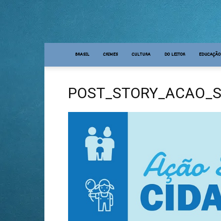
BRASIL
CRIMES
CULTURA
DO LEITOR
EDUCAÇÃO
POST_STORY_ACAO_S