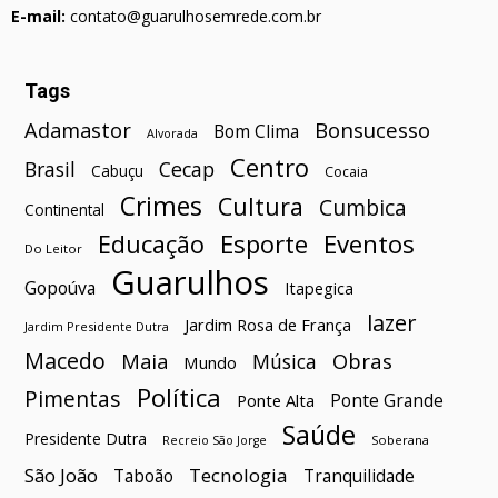
E-mail:
contato@guarulhosemrede.com.br
Tags
Bonsucesso
Adamastor
Bom Clima
Alvorada
Centro
Brasil
Cecap
Cabuçu
Cocaia
Crimes
Cultura
Cumbica
Continental
Esporte
Eventos
Educação
Do Leitor
Guarulhos
Gopoúva
Itapegica
lazer
Jardim Rosa de França
Jardim Presidente Dutra
Macedo
Maia
Obras
Música
Mundo
Política
Pimentas
Ponte Grande
Ponte Alta
Saúde
Presidente Dutra
Soberana
Recreio São Jorge
São João
Tecnologia
Taboão
Tranquilidade