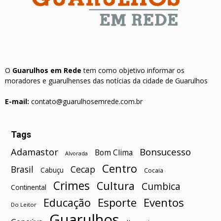
O
Guarulhos em Rede
tem como objetivo informar os
moradores e guarulhenses das notícias da cidade de Guarulhos
E-mail:
contato@guarulhosemrede.com.br
Tags
Bonsucesso
Adamastor
Bom Clima
Alvorada
Centro
Brasil
Cecap
Cabuçu
Cocaia
Crimes
Cultura
Cumbica
Continental
Esporte
Eventos
Educação
Do Leitor
Guarulhos