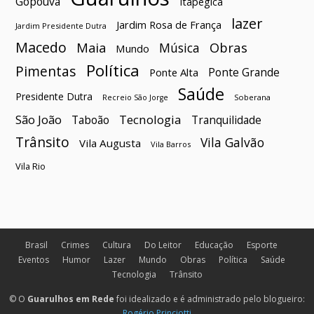
Gopoúva
Itapegica
lazer
Jardim Rosa de França
Jardim Presidente Dutra
Macedo
Maia
Obras
Música
Mundo
Política
Pimentas
Ponte Grande
Ponte Alta
Saúde
Presidente Dutra
Soberana
Recreio São Jorge
São João
Tecnologia
Taboão
Tranquilidade
Trânsito
Vila Galvão
Vila Augusta
Vila Barros
Vila Rio
Brasil
Crimes
Cultura
Do Leitor
Educação
Esporte
Eventos
Humor
Lazer
Mundo
Obras
Política
Saúde
Tecnologia
Trânsito
© O
Guarulhos em Rede
foi idealizado e é administrado pelo blogueiro:
Rogério Princiotti