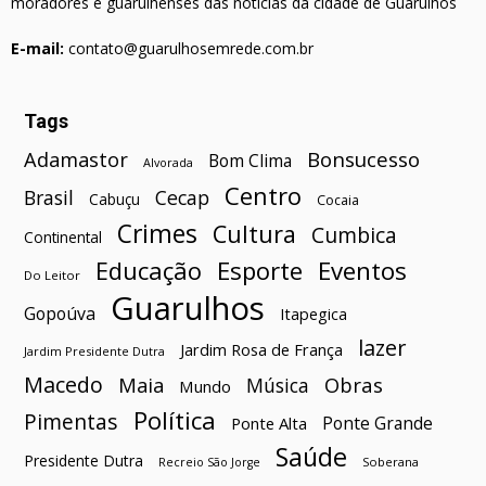
moradores e guarulhenses das notícias da cidade de Guarulhos
E-mail:
contato@guarulhosemrede.com.br
Tags
Bonsucesso
Adamastor
Bom Clima
Alvorada
Centro
Brasil
Cecap
Cabuçu
Cocaia
Crimes
Cultura
Cumbica
Continental
Esporte
Eventos
Educação
Do Leitor
Guarulhos
Gopoúva
Itapegica
lazer
Jardim Rosa de França
Jardim Presidente Dutra
Macedo
Maia
Obras
Música
Mundo
Política
Pimentas
Ponte Grande
Ponte Alta
Saúde
Presidente Dutra
Soberana
Recreio São Jorge