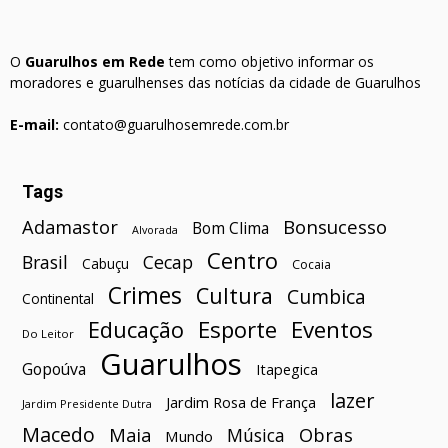
O
Guarulhos em Rede
tem como objetivo informar os
moradores e guarulhenses das notícias da cidade de Guarulhos
E-mail:
contato@guarulhosemrede.com.br
Tags
Bonsucesso
Adamastor
Bom Clima
Alvorada
Centro
Brasil
Cecap
Cabuçu
Cocaia
Crimes
Cultura
Cumbica
Continental
Esporte
Eventos
Educação
Do Leitor
Guarulhos
Gopoúva
Itapegica
lazer
Jardim Rosa de França
Jardim Presidente Dutra
Macedo
Maia
Obras
Música
Mundo