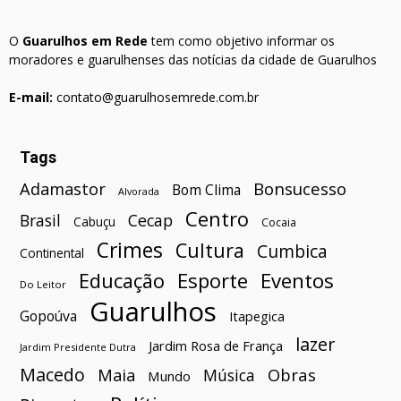
O
Guarulhos em Rede
tem como objetivo informar os
moradores e guarulhenses das notícias da cidade de Guarulhos
E-mail:
contato@guarulhosemrede.com.br
Tags
Bonsucesso
Adamastor
Bom Clima
Alvorada
Centro
Brasil
Cecap
Cabuçu
Cocaia
Crimes
Cultura
Cumbica
Continental
Esporte
Eventos
Educação
Do Leitor
Guarulhos
Gopoúva
Itapegica
lazer
Jardim Rosa de França
Jardim Presidente Dutra
Macedo
Maia
Obras
Música
Mundo