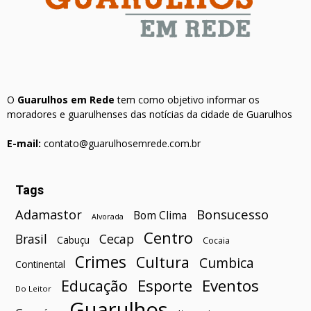
O
Guarulhos em Rede
tem como objetivo informar os
moradores e guarulhenses das notícias da cidade de Guarulhos
E-mail:
contato@guarulhosemrede.com.br
Tags
Bonsucesso
Adamastor
Bom Clima
Alvorada
Centro
Brasil
Cecap
Cabuçu
Cocaia
Crimes
Cultura
Cumbica
Continental
Esporte
Eventos
Educação
Do Leitor
Guarulhos