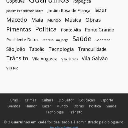
Gopoúva
Itapegica
lazer
Jardim Rosa de França
Jardim Presidente Dutra
Macedo
Maia
Obras
Música
Mundo
Política
Pimentas
Ponte Grande
Ponte Alta
Saúde
Presidente Dutra
Soberana
Recreio São Jorge
São João
Tecnologia
Taboão
Tranquilidade
Trânsito
Vila Galvão
Vila Augusta
Vila Barros
Vila Rio
Brasil
Crimes
Cultura
Do Leitor
Educação
Esporte
Eventos
Humor
Lazer
Mundo
Obras
Política
Saúde
Tecnologia
Trânsito
© O
Guarulhos em Rede
foi idealizado e é administrado pelo blogueiro:
Rogério Princiotti