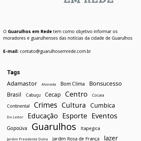
O
Guarulhos em Rede
tem como objetivo informar os
moradores e guarulhenses das notícias da cidade de Guarulhos
E-mail:
contato@guarulhosemrede.com.br
Tags
Bonsucesso
Adamastor
Bom Clima
Alvorada
Centro
Brasil
Cecap
Cabuçu
Cocaia
Crimes
Cultura
Cumbica
Continental
Esporte
Eventos
Educação
Do Leitor
Guarulhos
Gopoúva
Itapegica
lazer
Jardim Rosa de França
Jardim Presidente Dutra