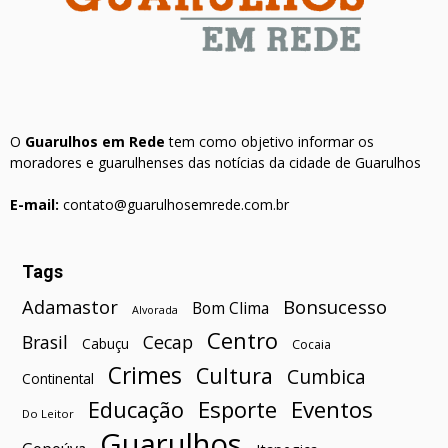
O
Guarulhos em Rede
tem como objetivo informar os
moradores e guarulhenses das notícias da cidade de Guarulhos
E-mail:
contato@guarulhosemrede.com.br
Tags
Bonsucesso
Adamastor
Bom Clima
Alvorada
Centro
Brasil
Cecap
Cabuçu
Cocaia
Crimes
Cultura
Cumbica
Continental
Esporte
Eventos
Educação
Do Leitor
Guarulhos