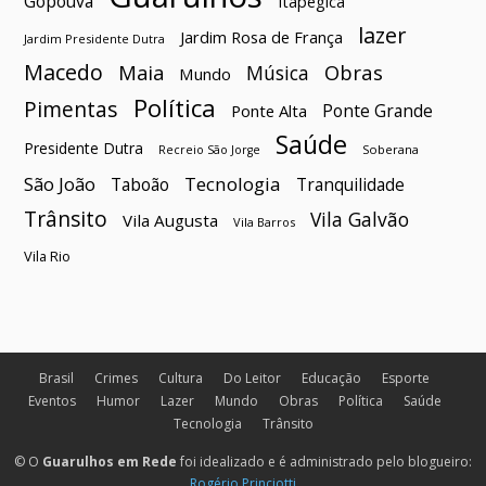
Gopoúva
Itapegica
lazer
Jardim Rosa de França
Jardim Presidente Dutra
Macedo
Maia
Obras
Música
Mundo
Política
Pimentas
Ponte Grande
Ponte Alta
Saúde
Presidente Dutra
Soberana
Recreio São Jorge
São João
Tecnologia
Taboão
Tranquilidade
Trânsito
Vila Galvão
Vila Augusta
Vila Barros
Vila Rio
Brasil
Crimes
Cultura
Do Leitor
Educação
Esporte
Eventos
Humor
Lazer
Mundo
Obras
Política
Saúde
Tecnologia
Trânsito
© O
Guarulhos em Rede
foi idealizado e é administrado pelo blogueiro:
Rogério Princiotti