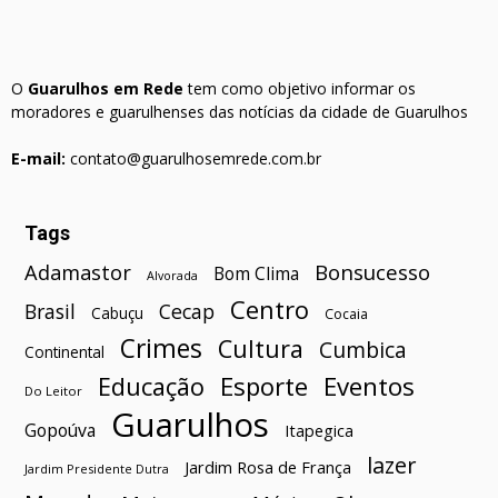
O
Guarulhos em Rede
tem como objetivo informar os
moradores e guarulhenses das notícias da cidade de Guarulhos
E-mail:
contato@guarulhosemrede.com.br
Tags
Bonsucesso
Adamastor
Bom Clima
Alvorada
Centro
Brasil
Cecap
Cabuçu
Cocaia
Crimes
Cultura
Cumbica
Continental
Esporte
Eventos
Educação
Do Leitor
Guarulhos
Gopoúva
Itapegica
lazer
Jardim Rosa de França
Jardim Presidente Dutra