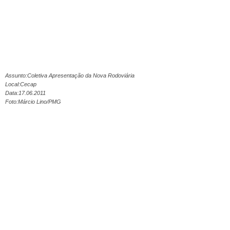
Assunto:Coletiva Apresentação da Nova Rodoviária
Local:Cecap
Data:17.06.2011
Foto:Márcio Lino/PMG