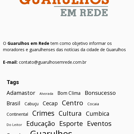
O
Guarulhos em Rede
tem como objetivo informar os
moradores e guarulhenses das notícias da cidade de Guarulhos
E-mail:
contato@guarulhosemrede.com.br
Tags
Bonsucesso
Adamastor
Bom Clima
Alvorada
Centro
Brasil
Cecap
Cabuçu
Cocaia
Crimes
Cultura
Cumbica
Continental
Esporte
Eventos
Educação
Do Leitor
Guarulhos