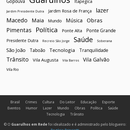
Gopoúva
Itapegica
lazer
Jardim Rosa de França
Jardim Presidente Dutra
Macedo
Maia
Obras
Música
Mundo
Política
Pimentas
Ponte Grande
Ponte Alta
Saúde
Presidente Dutra
Soberana
Recreio São Jorge
São João
Tecnologia
Taboão
Tranquilidade
Trânsito
Vila Galvão
Vila Augusta
Vila Barros
Vila Rio
Brasil
Crimes
Cultura
Do Leitor
Educação
Esporte
Eventos
Humor
Lazer
Mundo
Obras
Política
Saúde
Tecnologia
Trânsito
© O
Guarulhos em Rede
foi idealizado e é administrado pelo blogueiro: