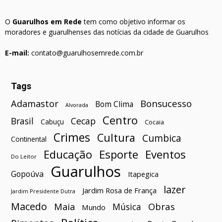
O
Guarulhos em Rede
tem como objetivo informar os
moradores e guarulhenses das notícias da cidade de Guarulhos
E-mail:
contato@guarulhosemrede.com.br
Tags
Bonsucesso
Adamastor
Bom Clima
Alvorada
Centro
Brasil
Cecap
Cabuçu
Cocaia
Crimes
Cultura
Cumbica
Continental
Esporte
Eventos
Educação
Do Leitor
Guarulhos
Gopoúva
Itapegica
lazer
Jardim Rosa de França
Jardim Presidente Dutra
Macedo
Maia
Obras
Música
Mundo