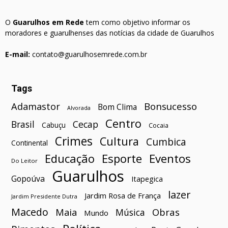
O
Guarulhos em Rede
tem como objetivo informar os
moradores e guarulhenses das notícias da cidade de Guarulhos
E-mail:
contato@guarulhosemrede.com.br
Tags
Bonsucesso
Adamastor
Bom Clima
Alvorada
Centro
Brasil
Cecap
Cabuçu
Cocaia
Crimes
Cultura
Cumbica
Continental
Esporte
Eventos
Educação
Do Leitor
Guarulhos
Gopoúva
Itapegica
lazer
Jardim Rosa de França
Jardim Presidente Dutra
Macedo
Maia
Obras
Música
Mundo