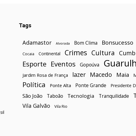
Tags
Bonsucesso
Adamastor
Bom Clima
Alvorada
Crimes
Cultura
Cumb
Continental
Cocaia
Guarul
Esporte
Eventos
Gopoúva
lazer
Macedo
Maia
Jardim Rosa de França
Política
Ponte Grande
Ponte Alta
Presidente D
São João
Tecnologia
Taboão
Tranquilidade
Vila Galvão
Vila Rio
il