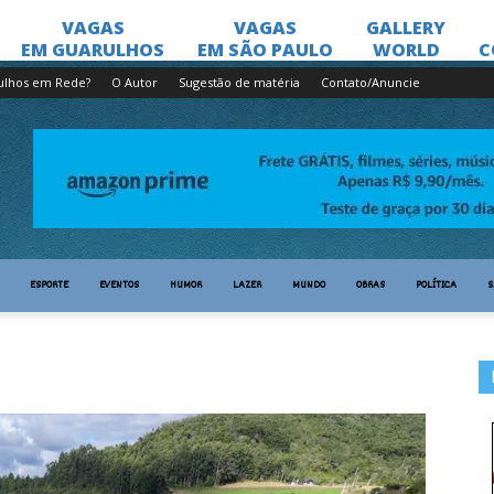
ulhos em Rede?
O Autor
Sugestão de matéria
Contato/Anuncie
ESPORTE
EVENTOS
HUMOR
LAZER
MUNDO
OBRAS
POLÍTICA
S