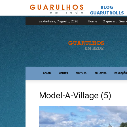
sexta-feira, 7 agosto, 2026
Home
O que é o Guar
Guarulhos
em
Rede
BRASIL
CRIMES
CULTURA
DO LEITOR
EDUCAÇÃO
Model-A-Village (5)