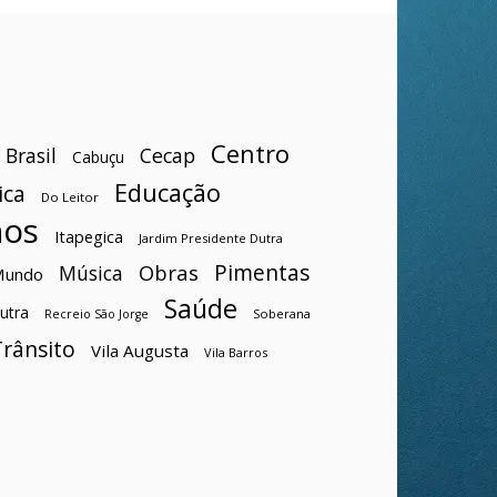
Centro
Brasil
Cecap
Cabuçu
Educação
ica
Do Leitor
hos
Itapegica
Jardim Presidente Dutra
Pimentas
Obras
Música
Mundo
Saúde
utra
Soberana
Recreio São Jorge
Trânsito
Vila Augusta
Vila Barros