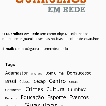
O
Guarulhos em Rede
tem como objetivo informar os
moradores e guarulhenses das notícias da cidade de Guarulhos
E-mail:
contato@guarulhosemrede.com.br
Tags
Bonsucesso
Adamastor
Bom Clima
Alvorada
Centro
Brasil
Cecap
Cabuçu
Cocaia
Crimes
Cultura
Cumbica
Continental
Esporte
Eventos
Educação
Do Leitor
Guarulhos