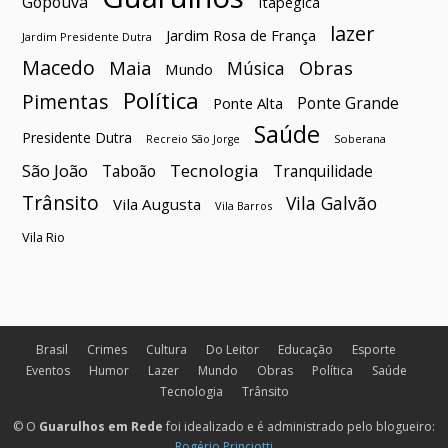
Gopoúva
Itapegica
lazer
Jardim Rosa de França
Jardim Presidente Dutra
Macedo
Maia
Obras
Música
Mundo
Política
Pimentas
Ponte Grande
Ponte Alta
Saúde
Presidente Dutra
Soberana
Recreio São Jorge
São João
Tecnologia
Taboão
Tranquilidade
Trânsito
Vila Galvão
Vila Augusta
Vila Barros
Vila Rio
Brasil
Crimes
Cultura
Do Leitor
Educação
Esporte
Eventos
Humor
Lazer
Mundo
Obras
Política
Saúde
Tecnologia
Trânsito
© O
Guarulhos em Rede
foi idealizado e é administrado pelo blogueiro:
Rogério Princiotti