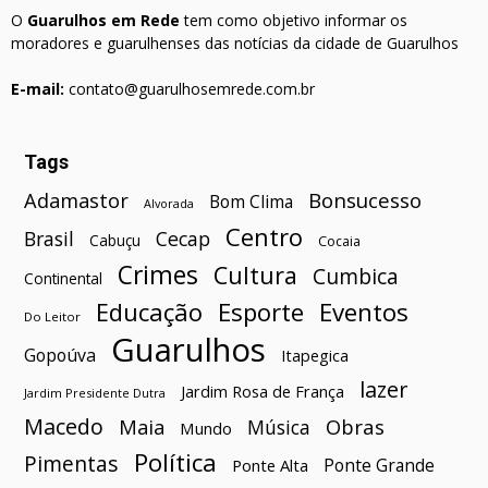
O
Guarulhos em Rede
tem como objetivo informar os
moradores e guarulhenses das notícias da cidade de Guarulhos
E-mail:
contato@guarulhosemrede.com.br
Tags
Bonsucesso
Adamastor
Bom Clima
Alvorada
Centro
Brasil
Cecap
Cabuçu
Cocaia
Crimes
Cultura
Cumbica
Continental
Esporte
Eventos
Educação
Do Leitor
Guarulhos
Gopoúva
Itapegica
lazer
Jardim Rosa de França
Jardim Presidente Dutra
Macedo
Maia
Obras
Música
Mundo
Política
Pimentas
Ponte Grande
Ponte Alta