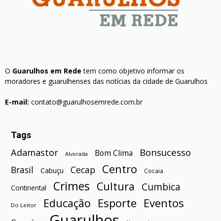
O
Guarulhos em Rede
tem como objetivo informar os
moradores e guarulhenses das notícias da cidade de Guarulhos
E-mail:
contato@guarulhosemrede.com.br
Tags
Bonsucesso
Adamastor
Bom Clima
Alvorada
Centro
Brasil
Cecap
Cabuçu
Cocaia
Crimes
Cultura
Cumbica
Continental
Esporte
Eventos
Educação
Do Leitor
Guarulhos