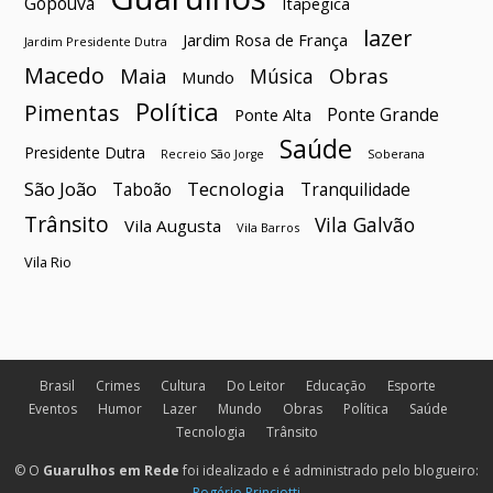
Gopoúva
Itapegica
lazer
Jardim Rosa de França
Jardim Presidente Dutra
Macedo
Maia
Obras
Música
Mundo
Política
Pimentas
Ponte Grande
Ponte Alta
Saúde
Presidente Dutra
Soberana
Recreio São Jorge
São João
Tecnologia
Taboão
Tranquilidade
Trânsito
Vila Galvão
Vila Augusta
Vila Barros
Vila Rio
Brasil
Crimes
Cultura
Do Leitor
Educação
Esporte
Eventos
Humor
Lazer
Mundo
Obras
Política
Saúde
Tecnologia
Trânsito
© O
Guarulhos em Rede
foi idealizado e é administrado pelo blogueiro:
Rogério Princiotti