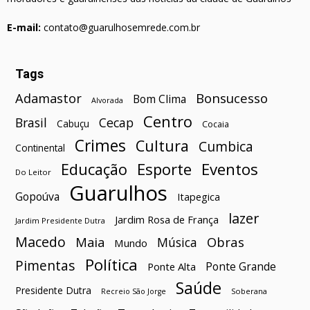
E-mail:
contato@guarulhosemrede.com.br
Tags
Bonsucesso
Adamastor
Bom Clima
Alvorada
Centro
Brasil
Cecap
Cabuçu
Cocaia
Crimes
Cultura
Cumbica
Continental
Esporte
Eventos
Educação
Do Leitor
Guarulhos
Gopoúva
Itapegica
lazer
Jardim Rosa de França
Jardim Presidente Dutra
Macedo
Maia
Obras
Música
Mundo
Política
Pimentas
Ponte Grande
Ponte Alta
Saúde
Presidente Dutra
Soberana
Recreio São Jorge