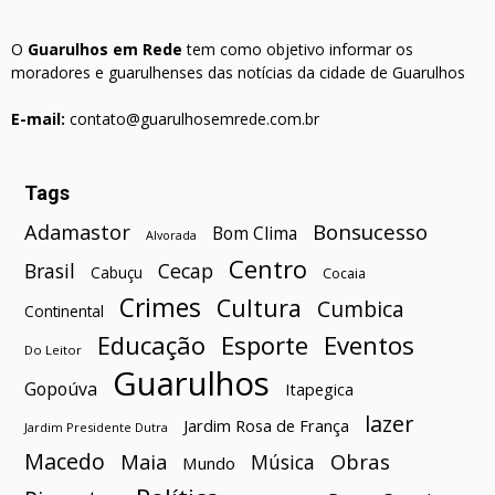
O
Guarulhos em Rede
tem como objetivo informar os
moradores e guarulhenses das notícias da cidade de Guarulhos
E-mail:
contato@guarulhosemrede.com.br
Tags
Bonsucesso
Adamastor
Bom Clima
Alvorada
Centro
Brasil
Cecap
Cabuçu
Cocaia
Crimes
Cultura
Cumbica
Continental
Esporte
Eventos
Educação
Do Leitor
Guarulhos
Gopoúva
Itapegica
lazer
Jardim Rosa de França
Jardim Presidente Dutra
Macedo
Maia
Obras
Música
Mundo