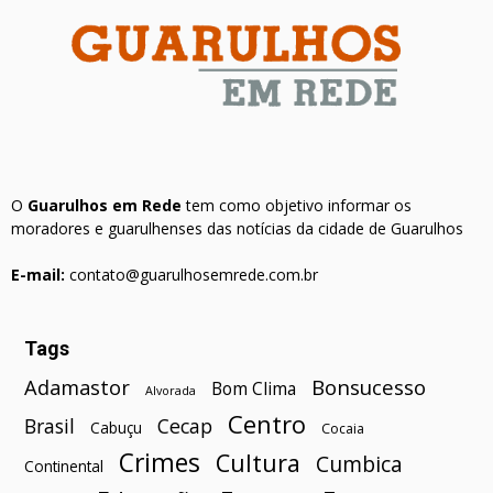
O
Guarulhos em Rede
tem como objetivo informar os
moradores e guarulhenses das notícias da cidade de Guarulhos
E-mail:
contato@guarulhosemrede.com.br
Tags
Bonsucesso
Adamastor
Bom Clima
Alvorada
Centro
Brasil
Cecap
Cabuçu
Cocaia
Crimes
Cultura
Cumbica
Continental