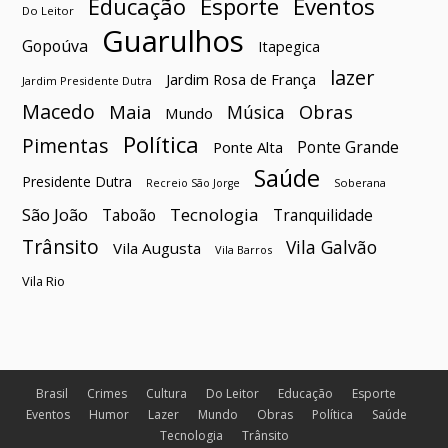
Esporte
Eventos
Educação
Do Leitor
Guarulhos
Gopoúva
Itapegica
lazer
Jardim Rosa de França
Jardim Presidente Dutra
Macedo
Maia
Obras
Música
Mundo
Política
Pimentas
Ponte Grande
Ponte Alta
Saúde
Presidente Dutra
Soberana
Recreio São Jorge
São João
Tecnologia
Taboão
Tranquilidade
Trânsito
Vila Galvão
Vila Augusta
Vila Barros
Vila Rio
Brasil
Crimes
Cultura
Do Leitor
Educação
Esporte
Eventos
Humor
Lazer
Mundo
Obras
Política
Saúde
Tecnologia
Trânsito