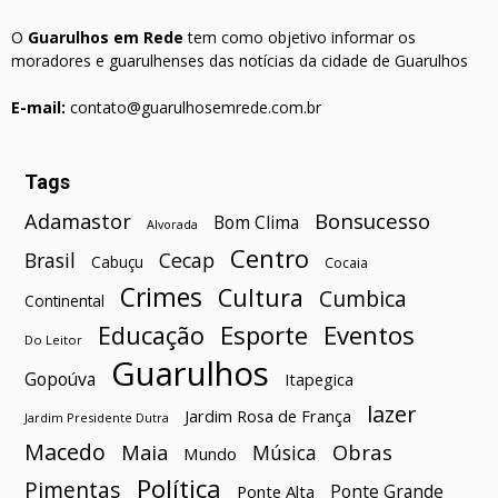
O
Guarulhos em Rede
tem como objetivo informar os
moradores e guarulhenses das notícias da cidade de Guarulhos
E-mail:
contato@guarulhosemrede.com.br
Tags
Bonsucesso
Adamastor
Bom Clima
Alvorada
Centro
Brasil
Cecap
Cabuçu
Cocaia
Crimes
Cultura
Cumbica
Continental
Esporte
Eventos
Educação
Do Leitor
Guarulhos
Gopoúva
Itapegica
lazer
Jardim Rosa de França
Jardim Presidente Dutra
Macedo
Maia
Obras
Música
Mundo
Política
Pimentas
Ponte Grande
Ponte Alta